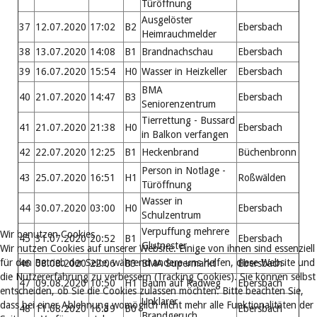
Türöffnung
Ausgelöster
37
12.07.2020
17:02
B2
Ebersbach
Heimrauchmelder
38
13.07.2020
14:08
B1
Brandnachschau
Ebersbach
39
16.07.2020
15:54
H0
Wasser in Heizkeller
Ebersbach
BMA
40
21.07.2020
14:47
B3
Ebersbach
Seniorenzentrum
Tierrettung - Bussard
41
21.07.2020
21:38
H0
Ebersbach
in Balkon verfangen
42
22.07.2020
12:25
B1
Heckenbrand
Büchenbronn
Person in Notlage -
43
25.07.2020
16:51
H1
Roßwälden
Türöffnung
Wasser in
44
30.07.2020
03:00
H0
Ebersbach
Schulzentrum
Verpuffung mehrere
Wir benutzen Cookies
45
31.07.2020
20:52
B1
Ebersbach
Glutnester
Wir nutzen Cookies auf unserer Website. Einige von ihnen sind essenziell
für den Betrieb der Seite, während andere uns helfen, diese Website und
46
08.08.2020
22:06
B3
BMA Supermarkt
Ebersbach
die Nutzererfahrung zu verbessern (Tracking Cookies). Sie können selbst
47
09.08.2020
10:50
H1
Baum auf Radweg
Ebersbach
entscheiden, ob Sie die Cookies zulassen möchten. Bitte beachten Sie,
Unklarer
dass bei einer Ablehnung womöglich nicht mehr alle Funktionalitäten der
48
11.08.2020
16:39
B0
Ebersbach
Brandgeruch