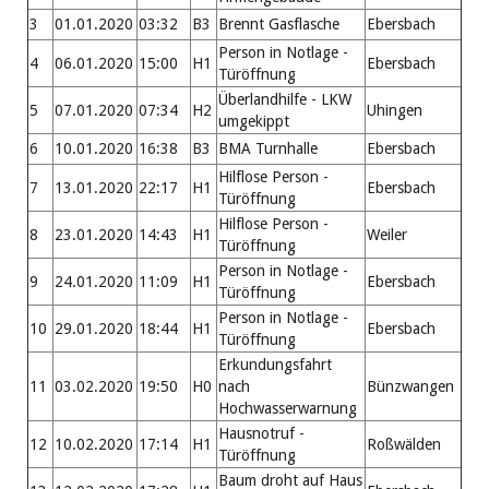
3
01.01.2020
03:32
B3
Brennt Gasflasche
Ebersbach
Person in Notlage -
4
06.01.2020
15:00
H1
Ebersbach
Türöffnung
Überlandhilfe - LKW
5
07.01.2020
07:34
H2
Uhingen
umgekippt
6
10.01.2020
16:38
B3
BMA Turnhalle
Ebersbach
Hilflose Person -
7
13.01.2020
22:17
H1
Ebersbach
Türöffnung
Hilflose Person -
8
23.01.2020
14:43
H1
Weiler
Türöffnung
Person in Notlage -
9
24.01.2020
11:09
H1
Ebersbach
Türöffnung
Person in Notlage -
10
29.01.2020
18:44
H1
Ebersbach
Türöffnung
Erkundungsfahrt
11
03.02.2020
19:50
H0
nach
Bünzwangen
Hochwasserwarnung
Hausnotruf -
12
10.02.2020
17:14
H1
Roßwälden
Türöffnung
Baum droht auf Haus