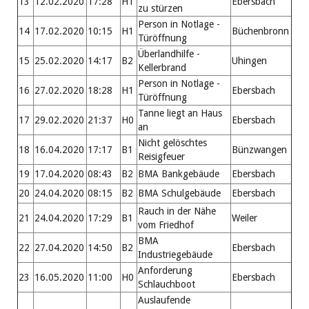
13
12.02.2020
17:28
H1
Ebersbach
zu stürzen
Person in Notlage -
14
17.02.2020
10:15
H1
Büchenbronn
Türöffnung
Überlandhilfe -
15
25.02.2020
14:17
B2
Uhingen
Kellerbrand
Person in Notlage -
16
27.02.2020
18:28
H1
Ebersbach
Türöffnung
Tanne liegt an Haus
17
29.02.2020
21:37
H0
Ebersbach
an
Nicht gelöschtes
18
16.04.2020
17:17
B1
Bünzwangen
Reisigfeuer
19
17.04.2020
08:43
B2
BMA Bankgebäude
Ebersbach
20
24.04.2020
08:15
B2
BMA Schulgebäude
Ebersbach
Rauch in der Nähe
21
24.04.2020
17:29
B1
Weiler
vom Friedhof
BMA
22
27.04.2020
14:50
B2
Ebersbach
Industriegebäude
Anforderung
23
16.05.2020
11:00
H0
Ebersbach
Schlauchboot
Auslaufende