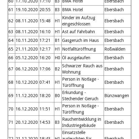
60
17.10.2020
17:10
B3
BMA Hotel
Ebersbach
61
19.10.2020
20:55
B3
BMA Hotel
Ebersbach
Kinder im Aufzug
62
08.11.2020
15:48
H1
Ebersbach
eingeschlossen
63
08.11.2020
16:10
H1
Ast auf Fahrbahn
Ebersbach
64
10.11.2020
17:21
B1
Gasgeruch im Haus
Ebersbach
65
21.11.2020
12:17
H1
Notfalltüröffnung
Roßwälden
66
05.12.2020
16:20
H0
Öl ausgelaufen
Ebersbach
Schwarzer Rauch aus
67
06.12.2020
17:06
B2
Ebersbach
Wohnung
Person in Notlage -
68
10.12.2020
07:41
H1
Ebersbach
Türöffnung
Erkundung -
69
11.12.2020
18:20
B0
Bünzwangen
Stechender Geruch
Person in Notlage -
70
16.12.2020
11:51
H1
Ebersbach
Türöffnung
Rauchentwicklung in
71
20.12.2020
14:53
B3
Ebersbach
Industriegebäude
Einsatzstelle
72
21.12.2020
18:43
H1
ausleuchten für
Ebersbach