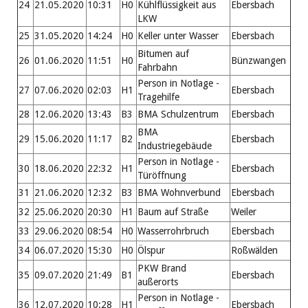
24
21.05.2020
10:31
H0
Kühlflüssigkeit aus
Ebersbach
LKW
25
31.05.2020
14:24
H0
Keller unter Wasser
Ebersbach
Bitumen auf
26
01.06.2020
11:51
H0
Bünzwangen
Fahrbahn
Person in Notlage -
27
07.06.2020
02:03
H1
Ebersbach
Tragehilfe
28
12.06.2020
13:43
B3
BMA Schulzentrum
Ebersbach
BMA
29
15.06.2020
11:17
B2
Ebersbach
Industriegebäude
Person in Notlage -
30
18.06.2020
22:32
H1
Ebersbach
Türöffnung
31
21.06.2020
12:32
B3
BMA Wohnverbund
Ebersbach
32
25.06.2020
20:30
H1
Baum auf Straße
Weiler
33
29.06.2020
08:54
H0
Wasserrohrbruch
Ebersbach
34
06.07.2020
15:30
H0
Ölspur
Roßwälden
PKW Brand
35
09.07.2020
21:49
B1
Ebersbach
außerorts
Person in Notlage -
36
12.07.2020
10:28
H1
Ebersbach