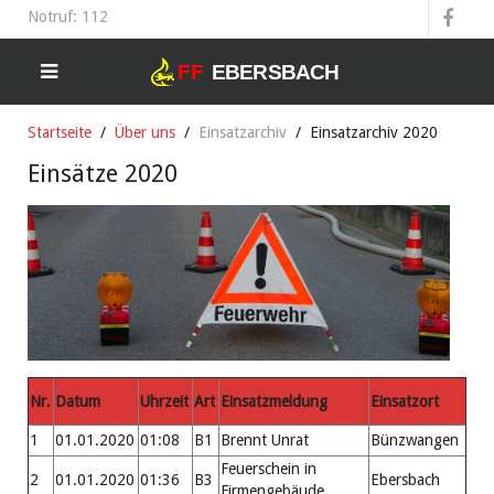
Notruf: 112
Startseite
Über uns
Einsatzarchiv
Einsatzarchiv 2020
Einsätze 2020
Nr.
Datum
Uhrzeit
Art
Einsatzmeldung
Einsatzort
1
01.01.2020
01:08
B1
Brennt Unrat
Bünzwangen
Feuerschein in
2
01.01.2020
01:36
B3
Ebersbach
Firmengebäude