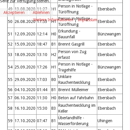
Seite zur Verfügung stehen.
Person in Notlage -
49
13.08.2020
11:27
H1
Ebersbach
Türöffnung
Akzeptieren
Ablehnen
Person in Notlage -
Weitere Informationen
|
Impressum
50
26.08.2020
17:53
H1
Ebersbach
Türöffnung
Erkundung -
51
12.09.2020
12:14
H0
Bünzwangen
Bauunfall
52
15.09.2020
18:47
B1
Brennt Gasgrill
Ebersbach
Person von Zug
53
18.09.2020
13:10
H2
Ebersbach
erfasst
Person in Notlage -
54
25.09.2020
17:26
H1
Bünzwangen
Tragehilfe
Unklare
55
29.09.2020
17:03
B0
Ebersbach
Rauchentwicklung
56
04.10.2020
01:44
B1
Brennt Mülleimer
Ebersbach
57
06.10.2020
11:30
H0
Beton auf Fahrbahn
Ebersbach
Rauchentwicklung im
58
16.10.2020
15:30
B3
Ebersbach
Keller
Überlandhilfe -
59
17.10.2020
07:47
B1
Uhingen
Wasserförderung