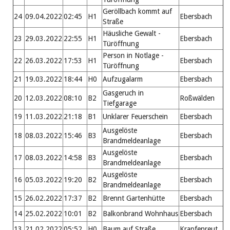
Geröllbach kommt auf
24
09.04.2022
02:45
H1
Ebersbach
Straße
Häusliche Gewalt -
23
29.03.2022
22:55
H1
Ebersbach
Türöffnung
Person in Notlage -
22
26.03.2022
17:53
H1
Ebersbach
Türöffnung
21
19.03.2022
18:44
H0
Aufzugalarm
Ebersbach
Gasgeruch in
20
12.03.2022
08:10
B2
Roßwälden
Tiefgarage
19
11.03.2022
21:18
B1
Unklarer Feuerschein
Ebersbach
Ausgelöste
18
08.03.2022
15:46
B3
Ebersbach
Brandmeldeanlage
Ausgelöste
17
08.03.2022
14:58
B3
Ebersbach
Brandmeldeanlage
Ausgelöste
16
05.03.2022
19:20
B2
Ebersbach
Brandmeldeanlage
15
26.02.2022
17:37
B2
Brennt Gartenhütte
Ebersbach
14
25.02.2022
10:01
B2
Balkonbrand Wohnhaus
Ebersbach
13
21.02.2022
05:52
H0
Baum auf Straße
Krapfenreut