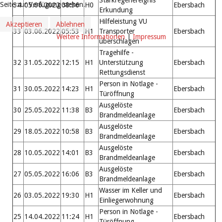
Seite zur Verfügung stehen.
34
05.06.2022
08:36
H0
Ebersbach
Erkundung
Hilfeleistung VU
Akzeptieren
Ablehnen
33
03.06.2022
05:53
H1
Transporter
Ebersbach
Weitere Informationen
|
Impressum
überschlagen
Tragehilfe -
32
31.05.2022
12:15
H1
Unterstützung
Ebersbach
Rettungsdienst
Person in Notlage -
31
30.05.2022
14:23
H1
Ebersbach
Türöffnung
Ausgelöste
30
25.05.2022
11:38
B3
Ebersbach
Brandmeldeanlage
Ausgelöste
29
18.05.2022
10:58
B3
Ebersbach
Brandmeldeanlage
Ausgelöste
28
10.05.2022
14:01
B3
Ebersbach
Brandmeldeanlage
Ausgelöste
27
05.05.2022
16:06
B3
Ebersbach
Brandmeldeanlage
Wasser im Keller und
26
03.05.2022
19:30
H1
Ebersbach
Einliegerwohnung
Person in Notlage -
25
14.04.2022
11:24
H1
Ebersbach
Türöffnung