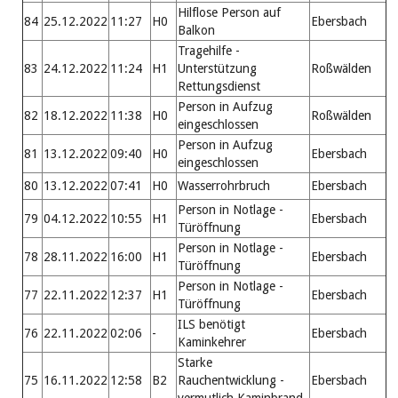
Hilflose Person auf
84
25.12.2022
11:27
H0
Ebersbach
Balkon
Tragehilfe -
83
24.12.2022
11:24
H1
Unterstützung
Roßwälden
Rettungsdienst
Person in Aufzug
82
18.12.2022
11:38
H0
Roßwälden
eingeschlossen
Person in Aufzug
81
13.12.2022
09:40
H0
Ebersbach
eingeschlossen
80
13.12.2022
07:41
H0
Wasserrohrbruch
Ebersbach
Person in Notlage -
79
04.12.2022
10:55
H1
Ebersbach
Türöffnung
Person in Notlage -
78
28.11.2022
16:00
H1
Ebersbach
Türöffnung
Person in Notlage -
77
22.11.2022
12:37
H1
Ebersbach
Türöffnung
ILS benötigt
76
22.11.2022
02:06
-
Ebersbach
Kaminkehrer
Starke
75
16.11.2022
12:58
B2
Rauchentwicklung -
Ebersbach
vermutlich Kaminbrand