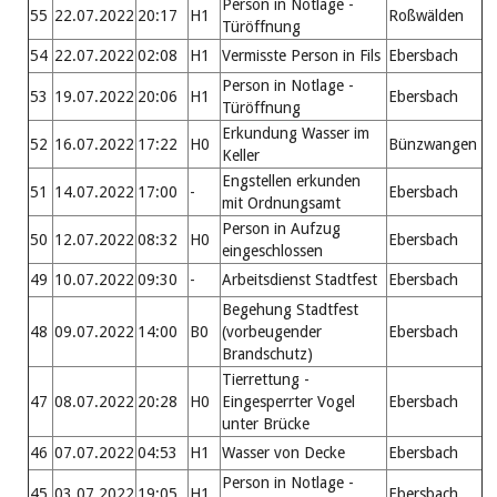
Person in Notlage -
55
22.07.2022
20:17
H1
Roßwälden
Türöffnung
54
22.07.2022
02:08
H1
Vermisste Person in Fils
Ebersbach
Person in Notlage -
53
19.07.2022
20:06
H1
Ebersbach
Türöffnung
Erkundung Wasser im
52
16.07.2022
17:22
H0
Bünzwangen
Keller
Engstellen erkunden
51
14.07.2022
17:00
-
Ebersbach
mit Ordnungsamt
Person in Aufzug
50
12.07.2022
08:32
H0
Ebersbach
eingeschlossen
49
10.07.2022
09:30
-
Arbeitsdienst Stadtfest
Ebersbach
Begehung Stadtfest
48
09.07.2022
14:00
B0
(vorbeugender
Ebersbach
Brandschutz)
Tierrettung -
47
08.07.2022
20:28
H0
Eingesperrter Vogel
Ebersbach
unter Brücke
46
07.07.2022
04:53
H1
Wasser von Decke
Ebersbach
Person in Notlage -
45
03.07.2022
19:05
H1
Ebersbach