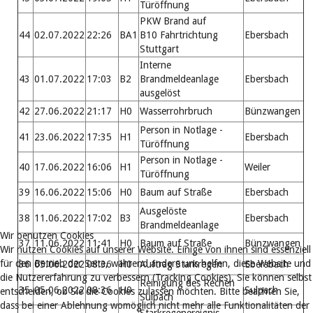
Türöffnung
PKW Brand auf
44
02.07.2022
22:26
BA1
B10 Fahrtrichtung
Ebersbach
Stuttgart
Interne
43
01.07.2022
17:03
B2
Brandmeldeanlage
Ebersbach
ausgelöst
42
27.06.2022
21:17
H0
Wasserrohrbruch
Bünzwangen
Person in Notlage -
41
23.06.2022
17:35
H1
Ebersbach
Türöffnung
Person in Notlage -
40
17.06.2022
16:06
H1
Weiler
Türöffnung
39
16.06.2022
15:06
H0
Baum auf Straße
Ebersbach
Ausgelöste
38
11.06.2022
17:02
B3
Ebersbach
Brandmeldeanlage
Wir benutzen Cookies
37
11.06.2022
11:41
H0
Baum auf Straße
Bünzwangen
Wir nutzen Cookies auf unserer Website. Einige von ihnen sind essenziell
für den Betrieb der Seite, während andere uns helfen, diese Website und
36
05.06.2022
08:36
H0
Auftrag Starkregen
Ebersbach
die Nutzererfahrung zu verbessern (Tracking Cookies). Sie können selbst
Reinigung des Rechen
35
05.06.2022
08:36
H0
Sulpach
entscheiden, ob Sie die Cookies zulassen möchten. Bitte beachten Sie,
Sulpach
dass bei einer Ablehnung womöglich nicht mehr alle Funktionalitäten der
Starkregenereignis