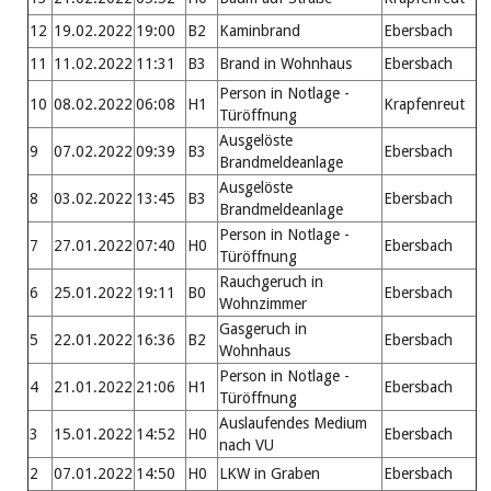
12
19.02.2022
19:00
B2
Kaminbrand
Ebersbach
11
11.02.2022
11:31
B3
Brand in Wohnhaus
Ebersbach
Person in Notlage -
10
08.02.2022
06:08
H1
Krapfenreut
Türöffnung
Ausgelöste
9
07.02.2022
09:39
B3
Ebersbach
Brandmeldeanlage
Ausgelöste
8
03.02.2022
13:45
B3
Ebersbach
Brandmeldeanlage
Person in Notlage -
7
27.01.2022
07:40
H0
Ebersbach
Türöffnung
Rauchgeruch in
6
25.01.2022
19:11
B0
Ebersbach
Wohnzimmer
Gasgeruch in
5
22.01.2022
16:36
B2
Ebersbach
Wohnhaus
Person in Notlage -
4
21.01.2022
21:06
H1
Ebersbach
Türöffnung
Auslaufendes Medium
3
15.01.2022
14:52
H0
Ebersbach
nach VU
2
07.01.2022
14:50
H0
LKW in Graben
Ebersbach