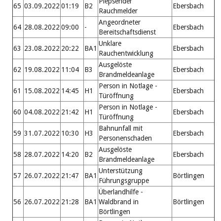
Piepsender
65
03.09.2022
01:19
B2
Ebersbach
Rauchmelder
Angeordneter
64
28.08.2022
09:00
-
Ebersbach
Bereitschaftsdienst
Unklare
63
23.08.2022
20:22
BA1
Ebersbach
Rauchentwicklung
Ausgelöste
62
19.08.2022
11:04
B3
Ebersbach
Brandmeldeanlage
Person in Notlage -
61
15.08.2022
14:45
H1
Ebersbach
Türöffnung
Person in Notlage -
60
04.08.2022
21:42
H1
Ebersbach
Türöffnung
Bahnunfall mit
59
31.07.2022
10:30
H3
Ebersbach
Personenschaden
Ausgelöste
58
28.07.2022
14:20
B2
Ebersbach
Brandmeldeanlage
Unterstützung
57
26.07.2022
21:47
BA1
Börtlingen
Führungsgruppe
Überlandhilfe -
56
26.07.2022
21:28
BA1
Waldbrand in
Börtlingen
Börtlingen