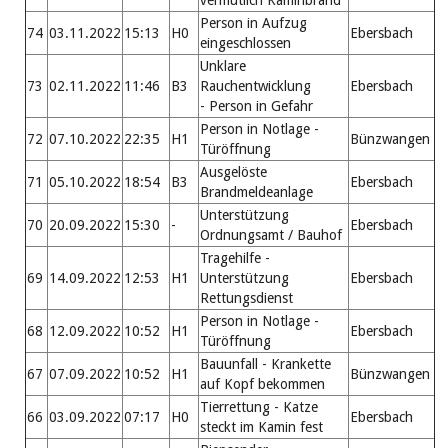
Person in Aufzug
74
03.11.2022
15:13
H0
Ebersbach
eingeschlossen
Unklare
73
02.11.2022
11:46
B3
Rauchentwicklung
Ebersbach
- Person in Gefahr
Person in Notlage -
72
07.10.2022
22:35
H1
Bünzwangen
Türöffnung
Ausgelöste
71
05.10.2022
18:54
B3
Ebersbach
Brandmeldeanlage
Unterstützung
70
20.09.2022
15:30
-
Ebersbach
Ordnungsamt / Bauhof
Tragehilfe -
69
14.09.2022
12:53
H1
Unterstützung
Ebersbach
Rettungsdienst
Person in Notlage -
68
12.09.2022
10:52
H1
Ebersbach
Türöffnung
Bauunfall - Krankette
67
07.09.2022
10:52
H1
Bünzwangen
auf Kopf bekommen
Tierrettung - Katze
66
03.09.2022
07:17
H0
Ebersbach
steckt im Kamin fest