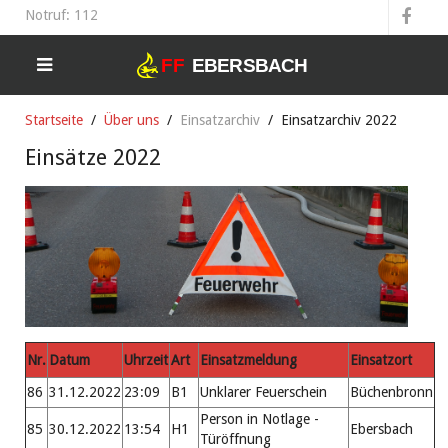
Notruf: 112
Startseite
Über uns
Einsatzarchiv
Einsatzarchiv 2022
Einsätze 2022
Nr.
Datum
Uhrzeit
Art
Einsatzmeldung
Einsatzort
86
31.12.2022
23:09
B1
Unklarer Feuerschein
Büchenbronn
Person in Notlage -
85
30.12.2022
13:54
H1
Ebersbach
Türöffnung