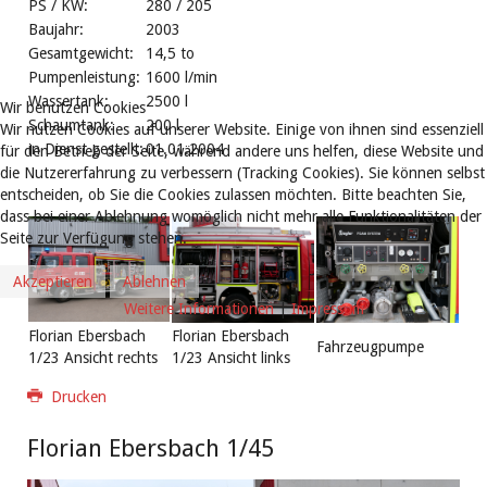
PS / KW:
280 / 205
Baujahr:
2003
Gesamtgewicht:
14,5 to
Pumpenleistung:
1600 l/min
Wassertank:
2500 l
Wir benutzen Cookies
Schaumtank:
200 l
Wir nutzen Cookies auf unserer Website. Einige von ihnen sind essenziell
in Dienst gestellt:
01.01.2004
für den Betrieb der Seite, während andere uns helfen, diese Website und
die Nutzererfahrung zu verbessern (Tracking Cookies). Sie können selbst
entscheiden, ob Sie die Cookies zulassen möchten. Bitte beachten Sie,
dass bei einer Ablehnung womöglich nicht mehr alle Funktionalitäten der
Seite zur Verfügung stehen.
Akzeptieren
Ablehnen
Weitere Informationen
|
Impressum
Florian Ebersbach
Florian Ebersbach
Fahrzeugpumpe
1/23 Ansicht rechts
1/23 Ansicht links
Drucken
Florian Ebersbach 1/45