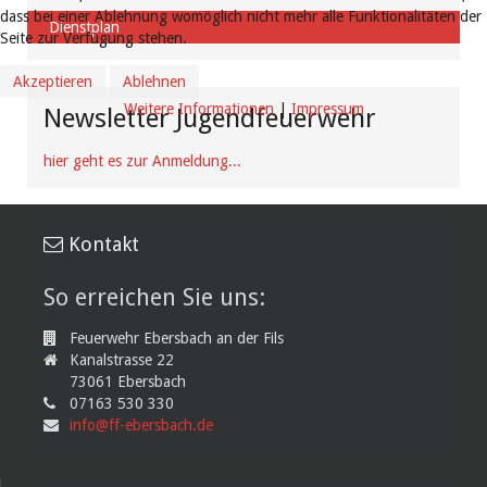
dass bei einer Ablehnung womöglich nicht mehr alle Funktionalitäten der
Dienstplan
Seite zur Verfügung stehen.
Akzeptieren
Ablehnen
Weitere Informationen
|
Impressum
Newsletter Jugendfeuerwehr
hier geht es zur Anmeldung...
Kontakt
So erreichen Sie uns:
Feuerwehr Ebersbach an der Fils
Kanalstrasse 22
73061 Ebersbach
07163 530 330
info@ff-ebersbach.de