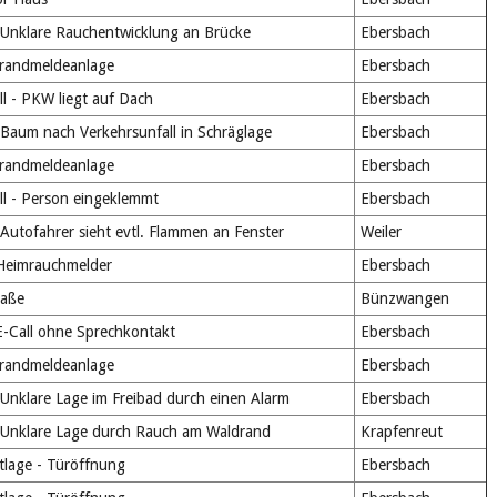
Unklare Rauchentwicklung an Brücke
Ebersbach
randmeldeanlage
Ebersbach
l - PKW liegt auf Dach
Ebersbach
Baum nach Verkehrsunfall in Schräglage
Ebersbach
randmeldeanlage
Ebersbach
l - Person eingeklemmt
Ebersbach
utofahrer sieht evtl. Flammen an Fenster
Weiler
Heimrauchmelder
Ebersbach
raße
Bünzwangen
E-Call ohne Sprechkontakt
Ebersbach
randmeldeanlage
Ebersbach
nklare Lage im Freibad durch einen Alarm
Ebersbach
Unklare Lage durch Rauch am Waldrand
Krapfenreut
tlage - Türöffnung
Ebersbach