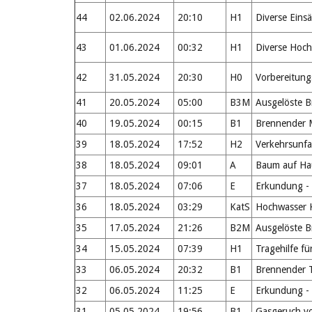
44
02.06.2024
20:10
H1
Diverse Eins
43
01.06.2024
00:32
H1
Diverse Hoch
42
31.05.2024
20:30
H0
Vorbereitung
41
20.05.2024
05:00
B3M
Ausgelöste B
40
19.05.2024
00:15
B1
Brennender M
39
18.05.2024
17:52
H2
Verkehrsunfal
38
18.05.2024
09:01
A
Baum auf Ha
37
18.05.2024
07:06
E
Erkundung - 
36
18.05.2024
03:29
KatS
Hochwasser K
35
17.05.2024
21:26
B2M
Ausgelöste B
34
15.05.2024
07:39
H1
Tragehilfe fü
33
06.05.2024
20:32
B1
Brennender T
32
06.05.2024
11:25
E
Erkundung - 
31
05.05.2024
19:56
B1
Gasgeruch v