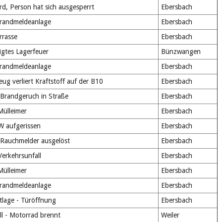
d, Person hat sich ausgesperrt
Ebersbach
Brandmeldeanlage
Ebersbach
rrasse
Ebersbach
gtes Lagerfeuer
Bünzwangen
Brandmeldeanlage
Ebersbach
g verliert Kraftstoff auf der B10
Ebersbach
Brandgeruch in Straße
Ebersbach
ülleimer
Ebersbach
 aufgerissen
Ebersbach
Rauchmelder ausgelöst
Ebersbach
erkehrsunfall
Ebersbach
ülleimer
Ebersbach
Brandmeldeanlage
Ebersbach
tlage - Türöffnung
Ebersbach
l - Motorrad brennt
Weiler