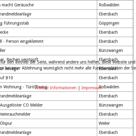
n macht Geräusche
Roßwälden
Brandmeldeanlage
Ebersbach
g Führungsstab
Göppingen
ecke
Ebersbach
l - Person eingeklemmt
Ebersbach
ler
Bünzwangen
er, Rechen verstopft
Ebersbach
 für den Betrieb der Seite, während andere uns helfen, diese Website und
ass bei einer Ablehnung womöglich nicht mehr alle Funktionalitäten der S
O² Anlage
Ebersbach
uf B10
Ebersbach
 in Wohnung
- Türöffnung
Roßwälden
Weitere Informationen
|
Impressum
Brandmeldeanlage
Ebersbach
Ausgelöster CO Melder
Bünzwangen
Heimrauchmelder
Ebersbach
Ölspur
Weiler
Brandmeldeanlage
Ebersbach