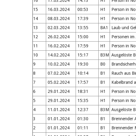
16
17.03.2024
14:13
H1
Person in No
15
16.03.2024
00:53
H1
Person in No
14
08.03.2024
17:39
H1
Person in No
13
02.03.2024
13:55
BA1
Laub und Geh
12
26.02.2024
15:00
H1
Personen im 
11
16.02.2024
17:59
H1
Person in No
10
14.02.2024
15:17
B3M
Ausgelöste 
9
10.02.2024
19:30
B0
Brandsicherh
8
07.02.2024
10:14
B1
Rauch aus Bi
7
05.02.2024
17:57
B1
Kabelbrand a
6
29.01.2024
18:31
H1
Person in No
5
29.01.2024
15:35
H1
Person in No
4
11.01.2024
12:37
B3M
Ausgelöste 
3
01.01.2024
01:30
B1
Brennender A
2
01.01.2024
01:11
B1
Brennender M