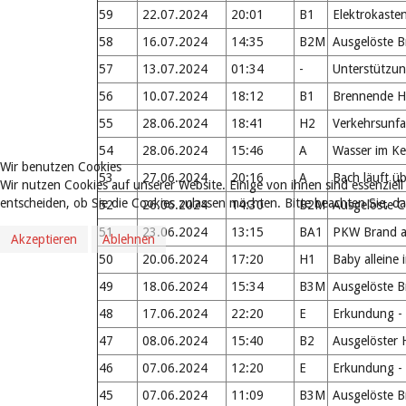
59
22.07.2024
20:01
B1
Elektrokaste
58
16.07.2024
14:35
B2M
Ausgelöste 
57
13.07.2024
01:34
-
Unterstützun
56
10.07.2024
18:12
B1
Brennende H
55
28.06.2024
18:41
H2
Verkehrsunfal
54
28.06.2024
15:46
A
Wasser im Kel
Wir benutzen Cookies
53
27.06.2024
20:16
A
Bach läuft üb
Wir nutzen Cookies auf unserer Website. Einige von ihnen sind essenziell
entscheiden, ob Sie die Cookies zulassen möchten. Bitte beachten Sie, d
52
26.06.2024
14:30
B2M
Ausgelöste C
51
23.06.2024
13:15
BA1
PKW Brand a
Akzeptieren
Ablehnen
50
20.06.2024
17:20
H1
Baby alleine
49
18.06.2024
15:34
B3M
Ausgelöste 
48
17.06.2024
22:20
E
Erkundung - 
47
08.06.2024
15:40
B2
Ausgelöster 
46
07.06.2024
12:20
E
Erkundung - 
45
07.06.2024
11:09
B3M
Ausgelöste 