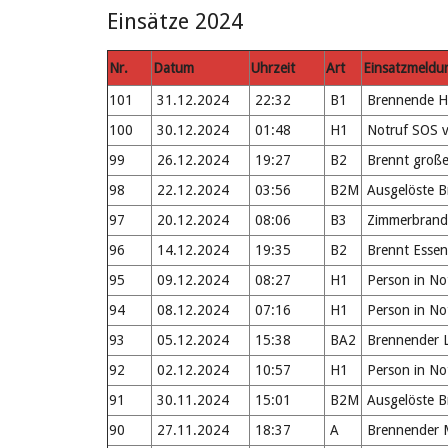
Einsätze 2024
Nr.
Datum
Uhrzeit
Art
Einsatzmeldu
101
31.12.2024
22:32
B1
Brennende H
100
30.12.2024
01:48
H1
Notruf SOS v
99
26.12.2024
19:27
B2
Brennt große
98
22.12.2024
03:56
B2M
Ausgelöste 
97
20.12.2024
08:06
B3
Zimmerbrand
96
14.12.2024
19:35
B2
Brennt Essen
95
09.12.2024
08:27
H1
Person in No
94
08.12.2024
07:16
H1
Person in No
93
05.12.2024
15:38
BA2
Brennender 
92
02.12.2024
10:57
H1
Person in No
91
30.11.2024
15:01
B2M
Ausgelöste 
90
27.11.2024
18:37
A
Brennender M