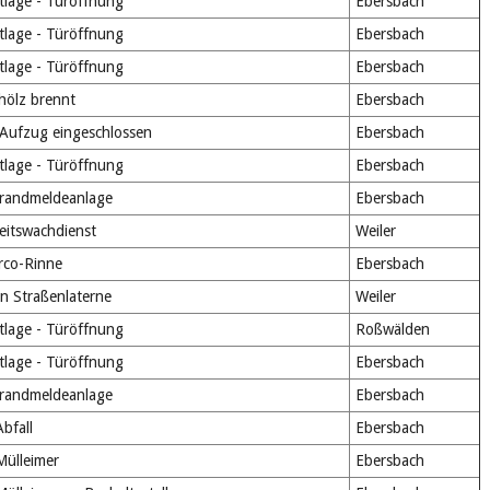
tlage - Türöffnung
Ebersbach
tlage - Türöffnung
Ebersbach
tlage - Türöffnung
Ebersbach
ölz brennt
Ebersbach
Aufzug eingeschlossen
Ebersbach
tlage - Türöffnung
Ebersbach
Brandmeldeanlage
Ebersbach
eitswachdienst
Weiler
rco-Rinne
Ebersbach
n Straßenlaterne
Weiler
tlage - Türöffnung
Roßwälden
tlage - Türöffnung
Ebersbach
Brandmeldeanlage
Ebersbach
bfall
Ebersbach
ülleimer
Ebersbach