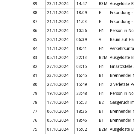
89
23.11.2024
14:47
B3M
Ausgelöste 
88
21.11.2024
18:09
E
Erkundung - 
87
21.11.2024
11:03
E
Erkundung -
86
21.11.2024
10:56
H1
Person in No
85
20.11.2024
06:39
A
Baum auf Ha
84
11.11.2024
18:41
H1
Verkehrsunfal
83
05.11.2024
22:13
B2M
Ausgelöste 
82
27.10.2024
03:15
H1
Einsatzstelle
81
23.10.2024
16:45
B1
Brennender M
80
22.10.2024
15:49
H1
2 verletzte P
79
19.10.2024
23:48
H1
Person in No
78
17.10.2024
15:53
B2
Gasgeruch im
77
06.10.2024
18:36
B1
Brennender M
76
05.10.2024
18:46
B1
Brennender M
75
01.10.2024
15:02
B2M
Ausgelöste 