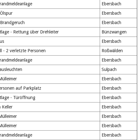
Brandmeldeanlage
Ebersbach
Ölspur
Ebersbach
 Brandgeruch
Ebersbach
tlage - Rettung über Drehleiter
Bünzwangen
us
Ebersbach
l - 2 verletzte Personen
Roßwälden
Brandmeldeanlage
Ebersbach
 ausleuchten
Sulpach
ülleimer
Ebersbach
ersonen auf Parkplatz
Ebersbach
tlage - Türöffnung
Ebersbach
 Keller
Ebersbach
ülleimer
Ebersbach
ülleimer
Ebersbach
Brandmeldeanlage
Ebersbach