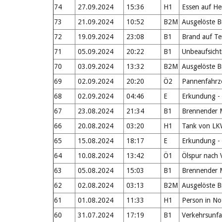
74
27.09.2024
15:36
H1
Essen auf Her
73
21.09.2024
10:52
B2M
Ausgelöste 
72
19.09.2024
23:08
B1
Brand auf Te
71
05.09.2024
20:22
B1
Unbeaufsichti
70
03.09.2024
13:32
B2M
Ausgelöste 
69
02.09.2024
20:20
Ö2
Pannenfahrzeu
68
02.09.2024
04:46
E
Erkundung - 
67
23.08.2024
21:34
B1
Brennender M
66
20.08.2024
03:20
H1
Tank von LKW
65
15.08.2024
18:17
E
Erkundung - 
64
10.08.2024
13:42
Ö1
Ölspur nach V
63
05.08.2024
15:03
B1
Brennender M
62
02.08.2024
03:13
B2M
Ausgelöste 
61
01.08.2024
11:33
H1
Person in No
60
31.07.2024
17:19
B1
Verkehrsunfal