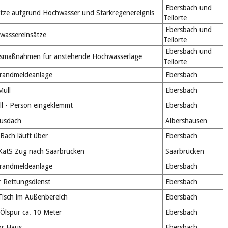
Ebersbach und
ätze aufgrund Hochwasser und Starkregenereignis
Teilorte
Ebersbach und
wassereinsätze
Teilorte
Ebersbach und
smaßnahmen für anstehende Hochwasserlage
Teilorte
randmeldeanlage
Ebersbach
üll
Ebersbach
l - Person eingeklemmt
Ebersbach
usdach
Albershausen
Bach läuft über
Ebersbach
atS Zug nach Saarbrücken
Saarbrücken
randmeldeanlage
Ebersbach
r Rettungsdienst
Ebersbach
isch im Außenbereich
Ebersbach
Ölspur ca. 10 Meter
Ebersbach
or Haus
Ebersbach