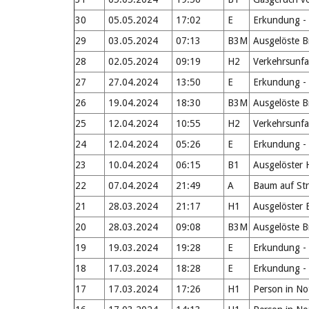
30
05.05.2024
17:02
E
Erkundung - 
29
03.05.2024
07:13
B3M
Ausgelöste B
28
02.05.2024
09:19
H2
Verkehrsunfal
27
27.04.2024
13:50
E
Erkundung - 
26
19.04.2024
18:30
B3M
Ausgelöste B
25
12.04.2024
10:55
H2
Verkehrsunfal
24
12.04.2024
05:26
E
Erkundung - A
23
10.04.2024
06:15
B1
Ausgelöster 
22
07.04.2024
21:49
A
Baum auf St
21
28.03.2024
21:17
H1
Ausgelöster 
20
28.03.2024
09:08
B3M
Ausgelöste B
19
19.03.2024
19:28
E
Erkundung - U
18
17.03.2024
18:28
E
Erkundung - 
17
17.03.2024
17:26
H1
Person in No