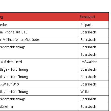
ng
Einsatzort
ecke
Sulpach
ia iPhone auf B10
Ebersbach
r Müllhaufen an Gebäude
Ebersbach
Brandmeldeanlage
Ebersbach
Ebersbach
 auf dem Herd
Roßwälden
tlage - Türöffnung
Ebersbach
tlage - Türöffnung
Ebersbach
LKW auf B10
Ebersbach
tlage - Türöffnung
Weiler
Brandmeldeanlage
Ebersbach
ülleimer
Ebersbach