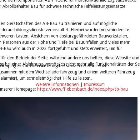
und den Komponenten AB-Pritsche für multifunktionale Logistikzwecke
Abrollbehälter Bau für schwere technische Hilfeleistungseinsätze
 Gerätschaften des AB-Bau zu trainieren und auf mögliche
nderausbildungsdienste veranstaltet. Hierbei wurden verschiedenste
chweren Lasten, Absichern von absturzgefährdeten Bauwerksteilen,
n Personen aus der Höhe und Tiefe bei Bauunfällen und vieles mehr
AB-Bau wird auch in 2023 fortgeführt und stets erweitert, um für
 für den Betrieb der Seite, während andere uns helfen, diese Website und
ass bei einer Ablehnung womöglich nicht mehr alle Funktionalitäten der S
 Göppingen zur Unterstützung bei schweren technischen
 zusammen mit dem Wechselladerfahrzeug und einem weiteren Fahrzeug
larmiert, um schnellstmöglichst Hilfe zu leisten.
Weitere Informationen
|
Impressum
f unserer Homepage:
https://www.ff-ebersbach.de/index.php/ab-bau