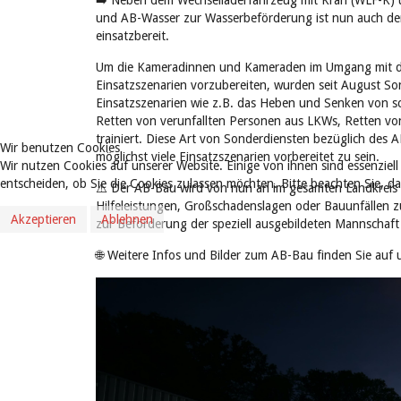
➡️ Neben dem Wechselladerfahrzeug mit Kran (WLF-K) 
und AB-Wasser zur Wasserbeförderung ist nun auch der 
einsatzbereit.
Um die Kameradinnen und Kameraden im Umgang mit den
Einsatzszenarien vorzubereiten, wurden seit August So
Einsatzszenarien wie z.B. das Heben und Senken von s
Retten von verunfallten Personen aus LKWs, Retten vo
trainiert. Diese Art von Sonderdiensten bezüglich des 
Wir benutzen Cookies
möglichst viele Einsatzszenarien vorbereitet zu sein.
Wir nutzen Cookies auf unserer Website. Einige von ihnen sind essenziell
entscheiden, ob Sie die Cookies zulassen möchten. Bitte beachten Sie, d
⚠️ Der AB-Bau wird von nun an im gesamten Landkreis
Hilfeleistungen, Großschadenslagen oder Bauunfällen
Akzeptieren
Ablehnen
zur Beförderung der speziell ausgebildeten Mannschaft a
🌐 Weitere Infos und Bilder zum AB-Bau finden Sie au