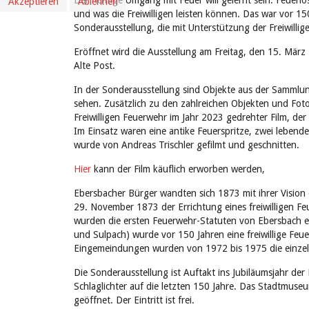
Der richtige Umgang mit Feuer will gelernt sein. Feuerl
Akzeptieren
Ablehnen
und was die Freiwilligen leisten können. Das war vor 15
Sonderausstellung, die mit Unterstützung der Freiwilli
Eröffnet wird die Ausstellung am Freitag, den 15. Mä
Alte Post.
In der Sonderausstellung sind Objekte aus der Sammlu
sehen. Zusätzlich zu den zahlreichen Objekten und Fot
Freiwilligen Feuerwehr im Jahr 2023 gedrehter Film, der
Im Einsatz waren eine antike Feuerspritze, zwei lebend
wurde von Andreas Trischler gefilmt und geschnitten.
Hier
kann der Film käuflich erworben werden,
Ebersbacher Bürger wandten sich 1873 mit ihrer Vision
29. November 1873 der Errichtung eines freiwilligen Fe
wurden die ersten Feuerwehr-Statuten von Ebersbach 
und Sulpach) wurde vor 150 Jahren eine freiwillige F
Eingemeindungen wurden von 1972 bis 1975 die einze
Die Sonderausstellung ist Auftakt ins Jubiläumsjahr de
Schlaglichter auf die letzten 150 Jahre. Das Stadtmus
geöffnet. Der Eintritt ist frei.