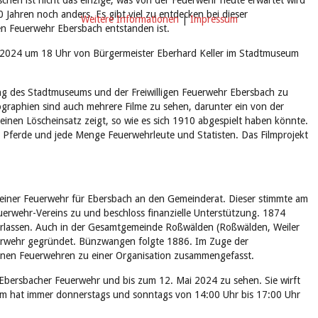
öschen ist nicht das einzige, was von der Feuerwehr heute erwartet wird
0 Jahren noch anders. Es gibt viel zu entdecken bei dieser
Weitere Informationen
|
Impressum
gen Feuerwehr Ebersbach entstanden ist.
rz 2024 um 18 Uhr von Bürgermeister Eberhard Keller im Stadtmuseum
ng des Stadtmuseums und der Freiwilligen Feuerwehr Ebersbach zu
ographien sind auch mehrere Filme zu sehen, darunter ein von der
 einen Löscheinsatz zeigt, so wie es sich 1910 abgespielt haben könnte.
e Pferde und jede Menge Feuerwehrleute und Statisten. Das Filmprojekt
 einer Feuerwehr für Ebersbach an den Gemeinderat. Dieser stimmte am
uerwehr-Vereins zu und beschloss finanzielle Unterstützung. 1874
erlassen. Auch in der Gesamtgemeinde Roßwälden (Roßwälden, Weiler
euerwehr gegründet. Bünzwangen folgte 1886. Im Zuge der
lnen Feuerwehren zu einer Organisation zusammengefasst.
r Ebersbacher Feuerwehr und bis zum 12. Mai 2024 zu sehen. Sie wirft
eum hat immer donnerstags und sonntags von 14:00 Uhr bis 17:00 Uhr