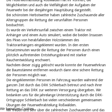
Die Feuerwehrabteilung Roßwälden hat ihr Können, die
Möglichkeiten und auch die Vielfältigkeit der Aufgaben der
Feuerwehr bei der diesjährigen Hauptübung dargestellt.
Bei schönstem Herbstwetter haben zahlreiche Zuschauende aller
Altersgruppen die Rettung der verunfallten Personen
beobachtet.
Es wurde ein Verkehrsunfall zwischen einem Traktor mit
Anhänger und einem Auto simuliert, wobei die beiden Insassen
des Pkws von herabfallenden Holzstämmen des
Traktoranhängers eingeklemmt wurden. In den ersten
Einsatzminuten wurde die Rettung der Personen durch einen
plötzlich auftretenden Entstehungsbrand mit starker
Rauchentwicklung erschwert.
Nachdem dieser zügig gelöscht wurde konnte der Feuerwehrkran
die Baumstämme entfernen wodurch dann eine sichere Rettung
der Personen möglich war.
Die eingeklemmten Personen im Fahrzeug wurden während der
ganzen Zeit durch das DRK Schlierbach betreut und nach ihrer
Rettung an das DRK zur weiteren Versorgung übergeben. Wir
bedanken uns für die jahrelange Unterstützung durch die DRK-
Ortsgruppe Schlierbach bei vielen verschiedenen gemeinsamen
Übungen der Feuerwehrabteilung Roßwälden.
Wir benutzen Cookies
Wir freuen uns sehr über die zahlreichen Zuschauenden und das