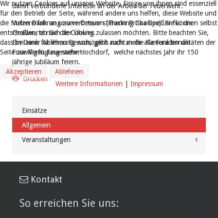
Wir nutzen Cookies auf unserer Website. Einige von ihnen sind essenziell
damit verbundene Interesse an der Arbeit der Feuerwehr.
für den Betrieb der Seite, während andere uns helfen, diese Website und
die Nutzererfahrung zu verbessern (Tracking Cookies). Sie können selbst
Vielen Dank an unsere Ortsvorsteherin Priska Speißer für die
entscheiden, ob Sie die Cookies zulassen möchten. Bitte beachten Sie,
Grußworte nach der Übung.
dass bei einer Ablehnung womöglich nicht mehr alle Funktionalitäten der
Ein Dank für ihren Besuch, geht auch an die Kameraden der
Seite zur Verfügung stehen.
Freiwilligen Feuerwehr Hochdorf, welche nächstes Jahr ihr 150
jährige Jubiläum feiern.
Akzeptieren
Ablehnen
Drucken
Weitere Informationen
|
Impressum
Einsätze
Allgemein
Veranstaltungen
Kontakt
So erreichen Sie uns: