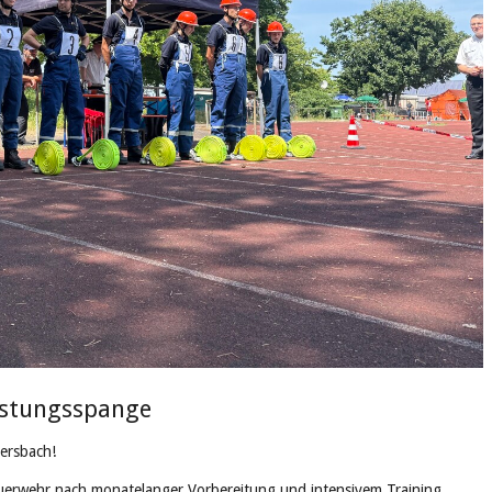
eistungsspange
ersbach!
uerwehr nach monatelanger Vorbereitung und intensivem Training