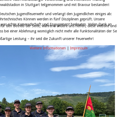
waldstadion in Stuttgart teilgenommen und mit Bravour bestanden!
Deutschen Jugendfeuerwehr und verlangt den Jugendlichen einiges ab:
ehrtechnisches Können werden in fünf Disziplinen geprüft. Unsere
t, was echte Kameradschaft und Engagement bedeuten. Vielen Dank an
 für den Betrieb der Seite, während andere uns helfen, diese Website und
ass bei einer Ablehnung womöglich nicht mehr alle Funktionalitäten der S
oßartige Leistung – ihr seid die Zukunft unserer Feuerwehr!
Weitere Informationen
|
Impressum