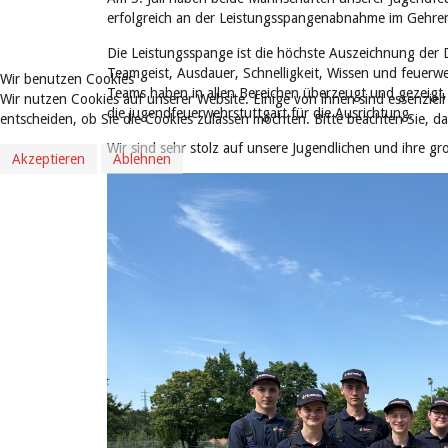
erfolgreich an der Leistungsspangenabnahme im Gehren
Die Leistungsspange ist die höchste Auszeichnung der 
Teamgeist, Ausdauer, Schnelligkeit, Wissen und feuerw
Wir benutzen Cookies
Teams haben in allen Bereichen überzeugt und gezeig
Wir nutzen Cookies auf unserer Website. Einige von ihnen sind essenziell
die jugendfeuerwehrstuttgart für die Ausrichtung.
entscheiden, ob Sie die Cookies zulassen möchten. Bitte beachten Sie, d
Wir sind sehr stolz auf unsere Jugendlichen und ihre gr
Akzeptieren
Ablehnen