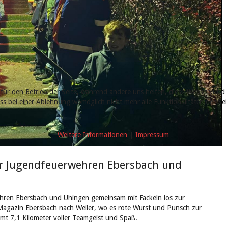
 für den Betrieb der Seite, während andere uns helfen, diese Website und
ass bei einer Ablehnung womöglich nicht mehr alle Funktionalitäten der S
Weitere Informationen
|
Impressum
 Jugendfeuerwehren Ebersbach und
ren Ebersbach und Uhingen gemeinsam mit Fackeln los zur
Magazin Ebersbach nach Weiler, wo es rote Wurst und Punsch zur
mt 7,1 Kilometer voller Teamgeist und Spaß.