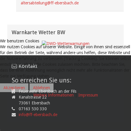
altersabteilung@ff-ebersbach.de
Warnkarte Wetter BW
Wir benutzen Cookies
Wir nutzen Cookies auf unserer Website. Einige von ihnen sind essenziell
für den Betrieb der Seite, während andere uns helfen, diese Website und
die Nutzererfahrung zu verbessern (Tracking Cookies). Sie können selbst
entscheiden, ob Sie die Cookies zulassen möchten. Bitte beachten Sie,
Kontakt
dass bei einer Ablehnung womöglich nicht mehr alle Funktionalitäten der
Seite zur Verfügung stehen.
So erreichen Sie uns:
Akzeptieren
Ablehnen
Feuerwehr Ebersbach an der Fils
Weitere Informationen
|
Impressum
Kanalstrasse 22
73061 Ebersbach
07163 530 330
info@ff-ebersbach.de