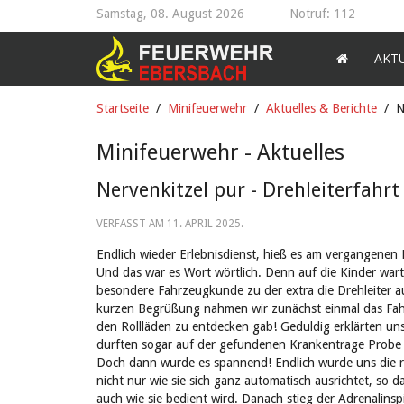
Samstag, 08. August 2026
Notruf: 112
AKT
Startseite
Minifeuerwehr
Aktuelles & Berichte
N
Minifeuerwehr - Aktuelles
Nervenkitzel pur - Drehleiterfahrt
VERFASST AM
11. APRIL 2025
.
Endlich wieder Erlebnisdienst, hieß es am vergangenen 
Und das war es Wort wörtlich. Denn auf die Kinder warte
besondere Fahrzeugkunde zu der extra die Drehleiter 
kurzen Begrüßung nahmen wir zunächst einmal das Fahr
den Rollläden zu entdecken gab! Geduldig erklärten uns 
durften sogar auf der gefundenen Krankentrage Probe 
Doch dann wurde es spannend! Endlich wurde uns die rie
nicht nur wie sie sich ganz automatisch ausrichtet, so
auch wie sie bedient wird. Danach stieg der Adrenalinsp