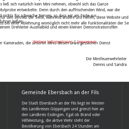
 ließ sich natürlich kein Mini nehmen, obwohl sich das Ganze
 Mutprobe entwickelte. Denn durch den auffrischenden Wind, war die
nd nichts für schwache Nerven, so dass wir am Ende aus
 für den Betrieb der Seite, während andere uns helfen, diese Website und
fuhren ließen.
ass bei einer Ablehnung womöglich nicht mehr alle Funktionalitäten der S
it einem Drehleiter-Ausmalbild und einem kleinen Demonstrationsfilm
Weitere Informationen
|
Impressum
er Kameraden, die unseren Minis diesen unvergesslichen Dienst
Die Minifeuerwehrleiter
Dennis und Sandra
Gemeinde Ebersbach an der Fils
Die Stadt Ebersbach an der Fils liegt im Westen
des Landkreises Göppingen und grenzt hier an
den Landkreis Esslingen. Egal ob Brand oder
Hilfeleistung, die aktive Wehr steht der
Bevölkerung von Ebersbach 24 Stunden am