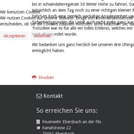
bis in schwindelerregende 30 Meter Höhe zu fahren. Das
tatsächlich an dem Tag noch zu einer richtigen kleinen
Wir benutzen Cookies
Fahrt im Korb eine ziemlich wackelige Angelegenheit u
Wir nutzen Cookies auf unserer Website. Einige von ihnen sind essenziell
Sicherheitsgründen die Leiter auch nicht mehr ganz aus
entscheiden, ob Sie die Cookies zulassen möchten. Bitte beachten Sie, d
Trotzdem war es für alle ein tolles Erlebnis, welches m
noch abgerundet wurde.
Akzeptieren
Ablehnen
Wir bedanken uns ganz herzlich bei unseren drei Uhing
ermöglicht haben.
Drucken
Kontakt
So erreichen Sie uns:
Feuerwehr Ebersbach an der Fils
Kanalstrasse 22
73061 Ebersbach