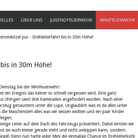
UELLES
ÜBER UNS
JUGENDFEUERWEHR
MINIFEUERWEHR
ervenkitzel pur - Drehleiterfahrt bis in 30m Höhe!
 bis in 30m Höhe!
Dienstag bei der Minifeuerwehr!
t ein Ereignis das keiner so schnell vergessen wird. Eine ganz
aus Uhingen samt drei Kameraden angefordert wurden. Nach einer
zeug genaustens unter die Lupe. Unglaublich was es da alles unter
die Maschinisten alles was wir wissen wollten und ein paar Kinder
liegen.
sige Leiter auf dem Dach des Fahrzeugs präsentiert. Dabei lernten wir
 dass sie auch immer gerade steht und nicht umkippen kann, sondern
iegel! Denn nun hatte jeder Mini die einmalige Chance im Drehleiterkorb