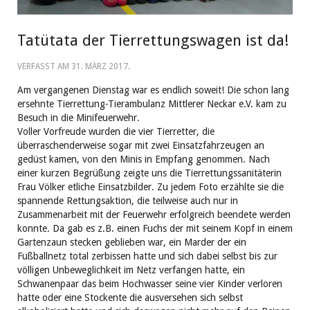
Tatütata der Tierrettungswagen ist da!
VERFASST AM
31. MÄRZ 2017
.
Am vergangenen Dienstag war es endlich soweit! Die schon lang
ersehnte Tierrettung-Tierambulanz Mittlerer Neckar e.V. kam zu
Besuch in die Minifeuerwehr.
Voller Vorfreude wurden die vier Tierretter, die
überraschenderweise sogar mit zwei Einsatzfahrzeugen an
gedüst kamen, von den Minis in Empfang genommen. Nach
einer kurzen Begrüßung zeigte uns die Tierrettungssanitäterin
Frau Völker etliche Einsatzbilder. Zu jedem Foto erzählte sie die
spannende Rettungsaktion, die teilweise auch nur in
Zusammenarbeit mit der Feuerwehr erfolgreich beendete werden
konnte. Da gab es z.B. einen Fuchs der mit seinem Kopf in einem
Gartenzaun stecken geblieben war, ein Marder der ein
Fußballnetz total zerbissen hatte und sich dabei selbst bis zur
völligen Unbeweglichkeit im Netz verfangen hatte, ein
Schwanenpaar das beim Hochwasser seine vier Kinder verloren
hatte oder eine Stockente die ausversehen sich selbst