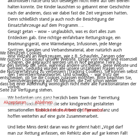
alkoholisiert hatte und sich deswegen nicht mehr auf den Beinen
halten konnte. Die Kinder lauschten so gebannt einer Geschichte
nach der anderen, dass wir dabei fast die Zeit vergessen hatten.
Denn schließlich stand ja auch noch die Besichtigung der
Einsatzfahrzeuge auf dem Programm….
Gesagt getan – wow – unglaublich, was es dort alles zum
Entdecken gab. Eine richtige einfahrbare Rettungstrage, ein
Beatmungsgerät, eine Wärmelampe, Infusionen, jede Menge
Spritzen, Kanülen und Verbandsmaterial, aber natürlich auch
Wir benutzen Cookies
eine Vielzahl an Werkzeugen, wie z.B. Schaufeln, Zangen oder
Wir nutzen Cookies auf unserer Website. Einige von ihnen sind essenziell
Scheren, die gebraucht werden um in Not geratene Tiere zu
für den Betrieb der Seite, während andere uns helfen, diese Website und
befreien. Geduldig wurden alle unsere unzähligen Fragen von
die Nutzererfahrung zu verbessern (Tracking Cookies). Sie können selbst
den Tierrettern beantwortet. Und schwups, - war trotz der
entscheiden, ob Sie die Cookies zulassen möchten. Bitte beachten Sie,
Dienstverlängerung auf 90 Minuten, die Zeit schon wieder
dass bei einer Ablehnung womöglich nicht mehr alle Funktionalitäten der
vorbei.
Seite zur Verfügung stehen.
Wir bedanken uns ganz herzlich beim Team der Tierrettung
Akzeptieren
Ablehnen
Mittlerer Neckar e.V. für die sehr kindgerecht gestalteten
Weitere Informationen
|
Impressum
sensationellen Einblicke in die Arbeit der Tierambulanz und
hoffen weiterhin auf eine gute Zusammenarbeit.
Und liebe Minis denkt daran was ihr gelernt habt! „Vögel darf
man zur Rettung anfassen, ein Rehkitz aber auf gar keinen Fall!