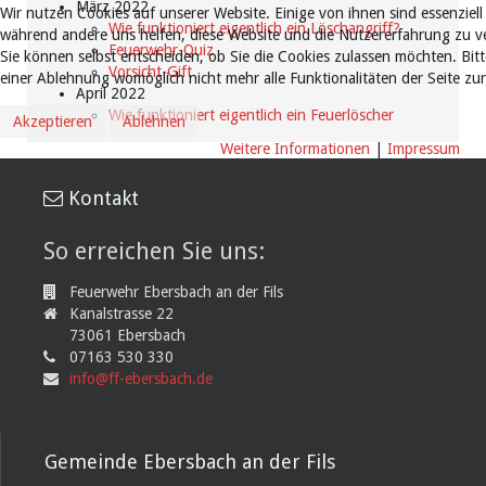
März 2022
Wir nutzen Cookies auf unserer Website. Einige von ihnen sind essenziell 
Wie funktioniert eigentlich ein Löschangriff?
während andere uns helfen, diese Website und die Nutzererfahrung zu ve
Feuerwehr-Quiz
Sie können selbst entscheiden, ob Sie die Cookies zulassen möchten. Bitt
Vorsicht-Gift
einer Ablehnung womöglich nicht mehr alle Funktionalitäten der Seite zu
April 2022
Wie funktioniert eigentlich ein Feuerlöscher
Akzeptieren
Ablehnen
Weitere Informationen
|
Impressum
Kontakt
So erreichen Sie uns:
Feuerwehr Ebersbach an der Fils
Kanalstrasse 22
73061 Ebersbach
07163 530 330
info@ff-ebersbach.de
Gemeinde Ebersbach an der Fils