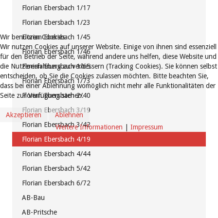
Florian Ebersbach 1/17
Florian Ebersbach 1/23
Florian Ebersbach 1/45
Wir benutzen Cookies
Wir nutzen Cookies auf unserer Website. Einige von ihnen sind essenziell
Florian Ebersbach 1/46
für den Betrieb der Seite, während andere uns helfen, diese Website und
Florian Ebersbach 1/65
die Nutzererfahrung zu verbessern (Tracking Cookies). Sie können selbst
entscheiden, ob Sie die Cookies zulassen möchten. Bitte beachten Sie,
Florian Ebersbach 1/73
dass bei einer Ablehnung womöglich nicht mehr alle Funktionalitäten der
Florian Ebersbach 2/40
Seite zur Verfügung stehen.
Florian Ebersbach 3/19
Akzeptieren
Ablehnen
Florian Ebersbach 3/42
Weitere Informationen
|
Impressum
Florian Ebersbach 4/19
Florian Ebersbach 4/44
Florian Ebersbach 5/42
Florian Ebersbach 6/72
AB-Bau
AB-Pritsche