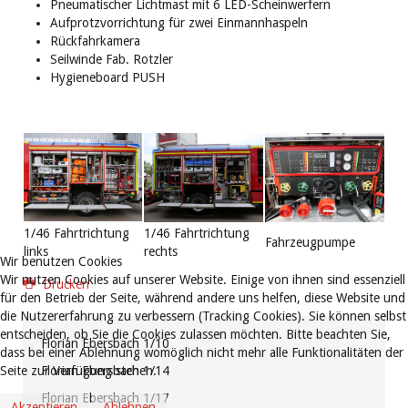
Pneumatischer Lichtmast mit 6 LED-Scheinwerfern
Aufprotzvorrichtung für zwei Einmannhaspeln
Rückfahrkamera
Seilwinde Fab. Rotzler
Hygieneboard PUSH
1/46 Fahrtrichtung
1/46 Fahrtrichtung
Fahrzeugpumpe
links
rechts
Wir benutzen Cookies
Wir nutzen Cookies auf unserer Website. Einige von ihnen sind essenziell
Drucken
für den Betrieb der Seite, während andere uns helfen, diese Website und
die Nutzererfahrung zu verbessern (Tracking Cookies). Sie können selbst
entscheiden, ob Sie die Cookies zulassen möchten. Bitte beachten Sie,
Florian Ebersbach 1/10
dass bei einer Ablehnung womöglich nicht mehr alle Funktionalitäten der
Seite zur Verfügung stehen.
Florian Ebersbach 1/14
Florian Ebersbach 1/17
Akzeptieren
Ablehnen