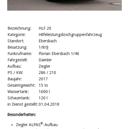
Bezeichnung:
HLF 20
Kategorie:
Hilfeleistungslöschgruppenfahrzeug
Standort:
Ebersbach
Besatzung:
1/8/
9
Funkrufname:
Florian Ebersbach 1/46
Fahrgestell:
Daimler
Aufbau:
Ziegler
PS / KW:
286 / 210
Baujahr:
2017
Gesamtgewicht:
15 to
Wassertank:
1600 l
Schaumtank:
120 l
in Dienst gestellt:
01.04.2018
Besonderheiten:
®
Ziegler ALPAS
-Aufbau