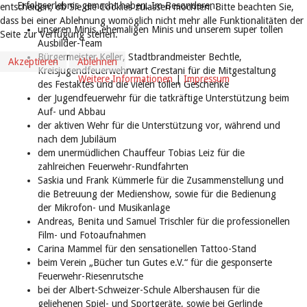
Erfolgserlebnis gemacht haben. Im Besonderen:
entscheiden, ob Sie die Cookies zulassen möchten. Bitte beachten Sie,
dass bei einer Ablehnung womöglich nicht mehr alle Funktionalitäten der
unseren Minis, ehemaligen Minis und unserem super tollen
Seite zur Verfügung stehen.
Ausbilder-Team
Bürgermeister Keller, Stadtbrandmeister Bechtle,
Akzeptieren
Ablehnen
Kreisjugendfeuerwehrwart Crestani für die Mitgestaltung
Weitere Informationen
|
Impressum
des Festaktes und die vielen tollen Geschenke
der Jugendfeuerwehr für die tatkräftige Unterstützung beim
Auf- und Abbau
der aktiven Wehr für die Unterstützung vor, während und
nach dem Jubiläum
dem unermüdlichen Chauffeur Tobias Leiz für die
zahlreichen Feuerwehr-Rundfahrten
Saskia und Frank Kümmerle für die Zusammenstellung und
die Betreuung der Medienshow, sowie für die Bedienung
der Mikrofon- und Musikanlage
Andreas, Benita und Samuel Trischler für die professionellen
Film- und Fotoaufnahmen
Carina Mammel für den sensationellen Tattoo-Stand
beim Verein „Bücher tun Gutes e.V.“ für die gesponserte
Feuerwehr-Riesenrutsche
bei der Albert-Schweizer-Schule Albershausen für die
geliehenen Spiel- und Sportgeräte, sowie bei Gerlinde