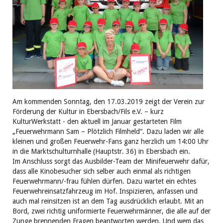
Am kommenden Sonntag, den 17.03.2019 zeigt der Verein zur
Förderung der Kultur in Ebersbach/Fils e.V. – kurz
KulturWerkstatt - den aktuell im Januar gestarteten Film
„Feuerwehrmann Sam – Plötzlich Filmheld“. Dazu laden wir alle
kleinen und großen Feuerwehr-Fans ganz herzlich um 14:00 Uhr
in die Marktschulturnhalle (Hauptstr. 36) in Ebersbach ein.
Im Anschluss sorgt das Ausbilder-Team der Minifeuerwehr dafür,
dass alle Kinobesucher sich selber auch einmal als richtigen
Feuerwehrmann/-frau fühlen dürfen. Dazu wartet ein echtes
Feuerwehreinsatzfahrzeug im Hof. Inspizieren, anfassen und
auch mal reinsitzen ist an dem Tag ausdrücklich erlaubt. Mit an
Bord, zwei richtig uniformierte Feuerwehrmänner, die alle auf der
Zunge brennenden Fragen beantworten werden. Und wem das