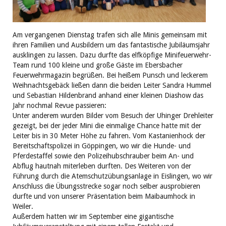
Am vergangenen Dienstag trafen sich alle Minis gemeinsam mit
ihren Familien und Ausbildern um das fantastische Jubiläumsjahr
ausklingen zu lassen. Dazu durfte das elfköpfige Minifeuerwehr-
Team rund 100 kleine und große Gäste im Ebersbacher
Feuerwehrmagazin begrüßen. Bei heißem Punsch und leckerem
Weihnachtsgebäck ließen dann die beiden Leiter Sandra Hummel
und Sebastian Hildenbrand anhand einer kleinen Diashow das
Jahr nochmal Revue passieren:
Unter anderem wurden Bilder vom Besuch der Uhinger Drehleiter
gezeigt, bei der jeder Mini die einmalige Chance hatte mit der
Leiter bis in 30 Meter Höhe zu fahren. Vom Kastanienhock der
Bereitschaftspolizei in Göppingen, wo wir die Hunde- und
Pferdestaffel sowie den Polizeihubschrauber beim An- und
Abflug hautnah miterleben durften. Des Weiteren von der
Führung durch die Atemschutzübungsanlage in Eislingen, wo wir
Anschluss die Übungsstrecke sogar noch selber ausprobieren
durfte und von unserer Präsentation beim Maibaumhock in
Weiler.
Außerdem hatten wir im September eine gigantische