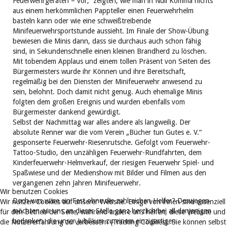
Feuerwehrgeräten – vor, zeigten, wie man in Null Komma nichts
aus einem herkömmlichen Pappteller einen Feuerwehrhelm
basteln kann oder wie eine schweißtreibende
Minifeuerwehrsportstunde aussieht. Im Finale der Show-Übung
bewiesen die Minis dann, dass sie durchaus auch schon fähig
sind, in Sekundenschnelle einen kleinen Brandherd zu löschen.
Mit tobendem Applaus und einem tollen Präsent von Seiten des
Bürgermeisters wurde ihr Können und ihre Bereitschaft,
regelmäßig bei den Diensten der Minifeuerwehr anwesend zu
sein, belohnt. Doch damit nicht genug. Auch ehemalige Minis
folgten dem großen Ereignis und wurden ebenfalls vom
Bürgermeister dankend gewürdigt.
Selbst der Nachmittag war alles andere als langweilig. Der
absolute Renner war die vom Verein „Bücher tun Gutes e. V.“
gesponserte Feuerwehr-Riesenrutsche. Gefolgt vom Feuerwehr-
Tattoo-Studio, den unzähligen Feuerwehr-Rundfahrten, dem
Kinderfeuerwehr-Helmverkauf, der riesigen Feuerwehr Spiel- und
Spaßwiese und der Medienshow mit Bilder und Filmen aus den
vergangenen zehn Jahren Minifeuerwehr.
Wir benutzen Cookies
Doch was wäre ein Fest ohne die zahlreichen Helfer? Deswegen
Wir nutzen Cookies auf unserer Website. Einige von ihnen sind essenziell
möchten wir uns an dieser Stelle ganz herzlich bei all denjenigen
für den Betrieb der Seite, während andere uns helfen, diese Website und
bedanken, die unser Jubiläum zu einem einzigartigen
die Nutzererfahrung zu verbessern (Tracking Cookies). Sie können selbst