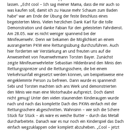
lassen. „Echt cool – Ich sag meiner Mama, dass die mir auch so
was kaufen soll, damit ich zu Hause mehr Schaum zum Baden
habe“ war am Ende der Übung der feste Beschluss eines
begeisterten Minis. Vielen herzlichen Dank Karl für die tolle
Demonstration und danke Fabian für den geleisteten Fahrdienst.
Am 28.05. war es nicht weniger spannend bei der
Minifeuerwehr. Denn wir bekamen die Möglichkeit an einem
ausrangierten PKW eine Rettungsübung durchzuführen. Auch
hier forderten wir Verstärkung an und freuten uns auf die
Anwesenheit von Feuerwehrmann Torsten Bayer. Zunächst
zeigte Minifeuerwehrleiter Sebastian Hildenbrand den Minis den
Rettungsspreizer und die Rettungsschere, die bei einem
Verkehrsunfall eingesetzt werden können, um beispielsweise eine
eingeklemmte Person zu befreien. Dann wurde es spannend!
Sebi und Torsten machten sich ans Werk und demonstrierten
den Minis wie man eine Motorhaube aufspreizt. Doch damit
nicht genug! Unter den vielen staunenden Kinderaugen wurde
nach und nach das komplette Dach des PKWs einfach mit der
Rettungsschere abgeschnitten. Wahnsinn – wie sich die Schere
Stück für Stück – als wäre es weiche Butter – durch das Metall
durcharbeitete. Danach war es nur noch ein Kinderspiel das Dach
einfach wegzuklappen oder komplett abzuheben. „Cool – jetzt