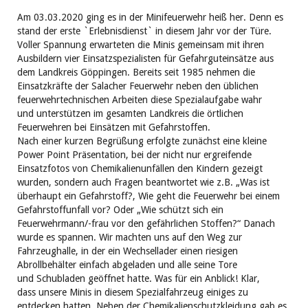
Am 03.03.2020 ging es in der Minifeuerwehr heiß her. Denn es
stand der erste `Erlebnisdienst` in diesem Jahr vor der Türe.
Voller Spannung erwarteten die Minis gemeinsam mit ihren
Ausbildern vier Einsatzspezialisten für Gefahrguteinsätze aus
dem Landkreis Göppingen. Bereits seit 1985 nehmen die
Einsatzkräfte der Salacher Feuerwehr neben den üblichen
feuerwehrtechnischen Arbeiten diese Spezialaufgabe wahr
und unterstützen im gesamten Landkreis die örtlichen
Feuerwehren bei Einsätzen mit Gefahrstoffen.
Nach einer kurzen Begrüßung erfolgte zunächst eine kleine
Power Point Präsentation, bei der nicht nur ergreifende
Einsatzfotos von Chemikalienunfällen den Kindern gezeigt
wurden, sondern auch Fragen beantwortet wie z.B. „Was ist
überhaupt ein Gefahrstoff?, Wie geht die Feuerwehr bei einem
Gefahrstoffunfall vor? Oder „Wie schützt sich ein
Feuerwehrmann/-frau vor den gefährlichen Stoffen?“ Danach
wurde es spannen. Wir machten uns auf den Weg zur
Fahrzeughalle, in der ein Wechsellader einen riesigen
Abrollbehälter einfach abgeladen und alle seine Tore
und Schubladen geöffnet hatte. Was für ein Anblick! Klar,
dass unsere Minis in diesem Spezialfahrzeug einiges zu
entdecken hatten. Neben der Chemikalienschutzkleidung gab es