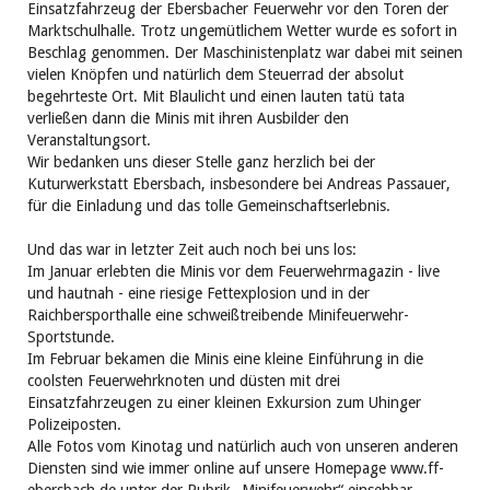
Einsatzfahrzeug der Ebersbacher Feuerwehr vor den Toren der
Marktschulhalle. Trotz ungemütlichem Wetter wurde es sofort in
Beschlag genommen. Der Maschinistenplatz war dabei mit seinen
vielen Knöpfen und natürlich dem Steuerrad der absolut
begehrteste Ort. Mit Blaulicht und einen lauten tatü tata
verließen dann die Minis mit ihren Ausbilder den
Veranstaltungsort.
Wir bedanken uns dieser Stelle ganz herzlich bei der
Kuturwerkstatt Ebersbach, insbesondere bei Andreas Passauer,
für die Einladung und das tolle Gemeinschaftserlebnis.
Und das war in letzter Zeit auch noch bei uns los:
Im Januar erlebten die Minis vor dem Feuerwehrmagazin - live
und hautnah - eine riesige Fettexplosion und in der
Raichbersporthalle eine schweißtreibende Minifeuerwehr-
Sportstunde.
Im Februar bekamen die Minis eine kleine Einführung in die
coolsten Feuerwehrknoten und düsten mit drei
Einsatzfahrzeugen zu einer kleinen Exkursion zum Uhinger
Polizeiposten.
Alle Fotos vom Kinotag und natürlich auch von unseren anderen
Diensten sind wie immer online auf unsere Homepage www.ff-
ebersbach.de unter der Rubrik „Minifeuerwehr“ einsehbar.