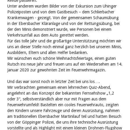
Revue passieren:
Unter anderem wurden Bilder von der Exkursion zum Uhinger
Polizeiposten und von dem Gastbesuch – dem Schlierbacher
Krankenwagen - gezeigt. Von der gemeinsamen Schaumübung
in der Ebersbacher Kläranlage und von der Rettungsübung, bei
der den Minis demonstriert wurde, wie Personen bei einem
Verkehrsunfall aus dem Auto gerettet werden.
Für das tolle Jahr und die großartige Unterstützung möchten wir
uns an dieser Stelle noch einmal ganz herzlich bei unseren Minis,
Ausbildern, Eltern und allen Helfer bedanken.
Wir wünschen euch schöne Weihnachtsfeiertage, einen guten
Rutsch ins neue Jahr und freuen uns auf ein Wiedersehen am 14.
Januar 2020 zur gewohnten Zeit im Feuerwehrmagazin.
Und das war sonst noch in letzter Zeit bei uns los….
Wir verbrachten gemeinsam einen lehrreichen Quiz-Abend,
angelehnt an das Konzept der bekannten Fernsehshow „1,2
oder 3“, selbstverständlich aber nur mit Fragen aus dem
Feuerwehrumfeld! Bastelten ein cooles Feuerwehrauto, zeigten
den Kindern unsere Fahrzeuge und deren Ausrüstung, nahmen
am traditionellen Ebersbacher Martinilauf teil und hatten Besuch
von der Göppinger Polizei, die uns ihre technische Ausrüstung
vorstellte und als Highlight mit einem kleinen Drohnen-Flugshow