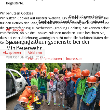
begeisterte.
Wir benutzen Cookies
Die Minifeuerwehrleiter
Wir nutzen Cookies auf unserer Website. Einige von ihnen sind essenziell
Sandra Hummel und Sebastian Hildenbrand
für den Betrieb der Seite, während andere uns helfen, diese Website und
die Nutzererfahrung zu verbessern (Tracking Cookies). Sie können selbst
Drucken
entscheiden, ob Sie die Cookies zulassen möchten. Bitte beachten Sie,
dass bei einer Ablehnung womöglich nicht mehr alle Funktionalitäten der
Spannende Übungsdienste bei der
Seite zur Verfügung stehen.
Minifeuerwehr
Akzeptieren
Ablehnen
VERFASST AM
05. JULI 2019
.
Weitere Informationen
|
Impressum